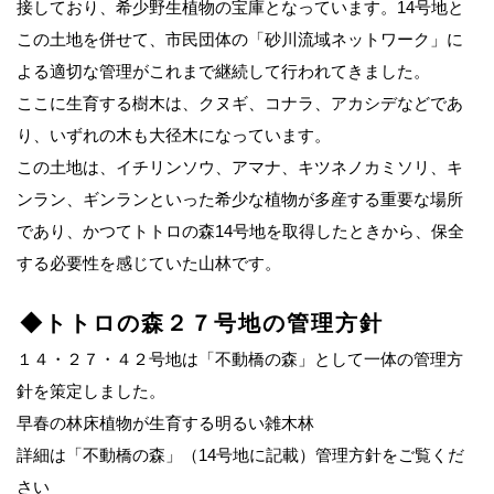
接しており、希少野生植物の宝庫となっています。14号地と
この土地を併せて、市民団体の「砂川流域ネットワーク」に
よる適切な管理がこれまで継続して行われてきました。
ここに生育する樹木は、クヌギ、コナラ、アカシデなどであ
り、いずれの木も大径木になっています。
この土地は、イチリンソウ、アマナ、キツネノカミソリ、キ
ンラン、ギンランといった希少な植物が多産する重要な場所
であり、かつてトトロの森14号地を取得したときから、保全
する必要性を感じていた山林です。
◆トトロの森２７号地の管理方針
１４・２７・４２号地は「不動橋の森」として一体の管理方
針を策定しました。
早春の林床植物が生育する明るい雑木林
詳細は「不動橋の森」（14号地に記載）管理方針をご覧くだ
さい