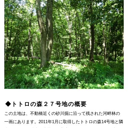
◆トトロの森２７号地の概要
この土地は、不動橋近くの砂川掘に沿って残された河畔林の
一画にあります。2011年1月に取得したトトロの森14号地と隣