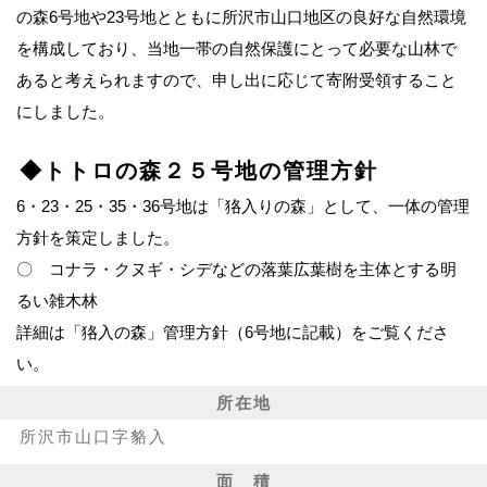
の森6号地や23号地とともに所沢市山口地区の良好な自然環境
を構成しており、当地一帯の自然保護にとって必要な山林で
あると考えられますので、申し出に応じて寄附受領すること
にしました。
◆トトロの森２５号地の管理方針
6・23・25・35・36号地は「狢入りの森」として、一体の管理
方針を策定しました。
〇 コナラ・クヌギ・シデなどの落葉広葉樹を主体とする明
るい雑木林
詳細は「狢入の森」管理方針（6号地に記載）をご覧くださ
い。
所在地
所沢市山口字貉入
面 積