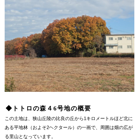
◆トトロの森４6号地の概要
この土地は、狭山丘陵の比良の丘から1キロメートルほど北に
ある平地林（およそ2ヘクタール）の一画で、周囲は畑の広が
る里山となっています。