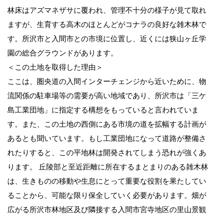
林床はアズマネザサに覆われ、管理不十分の様子が見て取れ
ますが、生育する高木のほとんどがコナラの良好な雑木林で
す。所沢市と入間市との市境に位置し、近くには狭山ヶ丘学
園の総合グラウンドがあります。
＜この土地を取得した理由＞
ここは、圏央道の入間インターチェンジから近いために、物
流関係の駐車場等の需要が高い地域であり、所沢市は「三ケ
島工業団地」に指定する構想をもっていると言われていま
す。また、この土地の西側にある市境の道を拡幅する計画が
あるとも聞いています。もし工業団地になって道路が整備さ
れたりすると、この平地林は開発されてしまう恐れが強くあ
ります。 丘陵部と至近距離に所在するまとまりのある雑木林
は、生きものの移動や生息にとって重要な役割を果たしてい
ることから、可能な限り保全していく必要があります。畑が
広がる所沢市林地区及び隣接する入間市宮寺地区の里山景観